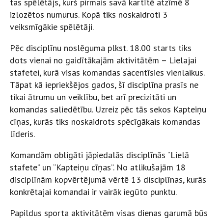
tas spēlētājs, kurš pirmais savā kartītē atzīmē 8
izlozētos numurus. Kopā tiks noskaidroti 3
veiksmīgākie spēlētāji.
Pēc disciplīnu noslēguma plkst. 18.00 starts tiks
dots vienai no gaidītākajām aktivitātēm – Lielajai
stafetei, kurā visas komandas sacentīsies vienlaikus.
Tāpat kā iepriekšējos gados, šī disciplīna prasīs ne
tikai ātrumu un veiklību, bet arī precizitāti un
komandas saliedētību. Uzreiz pēc tās sekos Kapteiņu
cīņas, kurās tiks noskaidrots spēcīgākais komandas
līderis.
Komandām obligāti jāpiedalās disciplīnās “Lielā
stafete” un “Kapteiņu cīņas”. No atlikušajām 18
disciplīnām kopvērtējumā vērtē 13 disciplīnas, kurās
konkrētajai komandai ir vairāk iegūto punktu.
Papildus sporta aktivitātēm visas dienas garumā būs