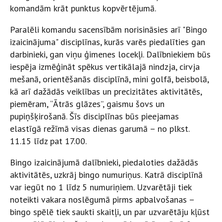
komandām krāt punktus kopvērtējumā.
Paralēli komandu sacensībām norisināsies arī "Bingo
izaicinājuma" disciplīnas, kurās varēs piedalīties gan
darbinieki, gan viņu ģimenes locekļi. Dalībniekiem būs
iespēja izmēģināt spēkus vertikālajā nindzja, cirvja
mešanā, orientēšanās disciplīnā, mini golfā, beisbolā,
kā arī dažādās veiklības un precizitātes aktivitātēs,
piemēram, “Ātrās glāzes”, gaismu šovs un
pupiņšķirošanā. Šīs disciplīnas būs pieejamas
elastīgā režīmā visas dienas garumā – no plkst.
11.15 līdz pat 17.00.
Bingo izaicinājumā dalībnieki, piedaloties dažādās
aktivitātēs, uzkrāj bingo numuriņus. Katrā disciplīnā
var iegūt no 1 līdz 5 numuriņiem. Uzvarētāji tiek
noteikti vakara noslēgumā pirms apbalvošanas –
bingo spēlē tiek saukti skaitļi, un par uzvarētāju kļūst