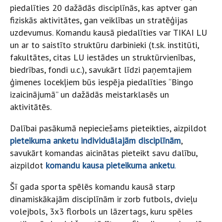
piedalīties 20 dažādās disciplīnās, kas aptver gan
fiziskās aktivitātes, gan veiklības un stratēģijas
uzdevumus. Komandu kausā piedalīties var TIKAI LU
un ar to saistīto struktūru darbinieki (t.sk. institūti,
fakultātes, citas LU iestādes un struktūrvienības,
biedrības, fondi u.c.), savukārt līdzi paņemtajiem
ģimenes locekļiem būs iespēja piedalīties “Bingo
izaicinājumā” un dažādās meistarklasēs un
aktivitātēs.
Dalībai pasākumā nepieciešams pieteikties, aizpildot
pieteikuma anketu individuālajām disciplīnām
,
savukārt komandas aicinātas pieteikt savu dalību,
aizpildot
komandu kausa pieteikuma anketu
.
Šī gada sporta spēlēs komandu kausā starp
dinamiskākajām disciplīnām ir zorb futbols, dvieļu
volejbols, 3x3 florbols un lāzertags, kuru spēles