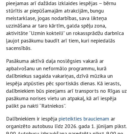
pieejamas arī dažādas izklaides iespējas – bērnu
stūrītis ar piepūšamajām atrakcijām, bungu
meistarklase, jogas nodarbības, sava likteņa
uzzināšana ar taro kārtīm, galda spēļu zona,
aktivitāte “Uzmin kokteili” un rokassprādžu darbnīca
ļaujot pasākumu baudīt arī tiem, kuri nepiedalās
sacensībās.
Pasākuma aktīvā daļa noslēgsies vakarā ar
apbalvošanu un neformālo programmu, kurā
dalībniekus sagaida vakariņas, dzīvā mūzika un
iespēja atpūsties pēc sportiskās dienas. Kā ierasts,
dalībniekiem būs pieejams arī transports no Rīgas uz
pasākuma norises vietu un atpakaļ, kā arī iespēja
palikt pa nakti “Ratniekos”.
Dalībniekiem ir iespēja
pieteikties braucienam
ar
organizēto autobusu līdz 2026. gada 1. jūnijam plkst.
9.00. Autobusu izbraukšana paredzēta plkst. 9.00 no