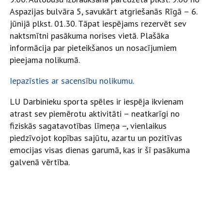
Aspazijas bulvāra 5, savukārt atgriešanās Rīgā – 6.
jūnijā plkst. 01.30. Tāpat iespējams rezervēt sev
naktsmītni pasākuma norises vietā. Plašāka
informācija par pieteikšanos un nosacījumiem
pieejama nolikumā.
Iepazīsties ar sacensību nolikumu.
LU Darbinieku sporta spēles ir iespēja ikvienam
atrast sev piemērotu aktivitāti – neatkarīgi no
fiziskās sagatavotības līmeņa –, vienlaikus
piedzīvojot kopības sajūtu, azartu un pozitīvas
emocijas visas dienas garumā, kas ir šī pasākuma
galvenā vērtība.