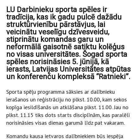
LU Darbinieku sporta spēles ir
tradīcija, kas ik gadu pulcē dažādu
struktūrvienību pārstāvjus, lai
veicinātu veselīgu dzīvesveidu,
stiprinātu komandas garu un
neformālā gaisotnē satiktu kolēģus
no visas universitātes. Šogad sporta
spēles norisināsies 5. jūnijā, kā
ierasts, Latvijas Universitātes atpūtas
un konferenču kompleksā “Ratnieki”.
Sporta spēļu programma sāksies ar dalībnieku
ierašanos un reģistrāciju no plkst. 10.00, kam sekos
kopīga iesildīšanās un atklāšana plkst. 11.00. Jau no
plkst. 11.15 tiks dots starts disciplīnām, kas paralēli
norisināsies visas dienas garumā līdz pat vakaram.
Komandu kausa ietvaros dalībniekiem būs iespēja