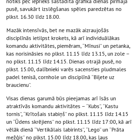
notiks pēc iepriekš sastādīta grafika dienas pirmajā
pusē, savukārt izslēgšanas spēles paredzētas no
plkst. 16.30 līdz 18.00.
Mazāk intensīvās, bet ne mazāk aizraujošās
disciplīnās ietilpst krokets, kā arī individuālākas
komandu aktivitātes, piemēram, “Mīnusi” un petanka,
kas norisināsies no plkst. 11.15 līdz 13.15, un zole –
no plkst. 11.15 līdz 14.15. Dienas otrajā pusē, no
plkst. 15.00, dalībnieki varēs sacensties pludmales
padel tenisā, cornhole un disciplīnā “Biļete uz
braucienu”.
Visas dienas garumā būs pieejamas arī īsās un
atraktīvās komandu aktivitātes – “Kubs”, “Kastu
tornis”, “Krītošais stabiņš” no plkst. 11.15 līdz 14.15
un “Ūdens skrējiens” no plkst. 11.15 līdz 17:00, kā arī
vēlāk dienā “Vertikālais labirints”, “Lego” un “Prāta
mežģis” no plkst. 15.00 līdz 18.00, kas ļaus