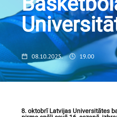
Basketbola
Universitā
08.10.2025.
19.00
8. oktobrī Latvijas Universitātes