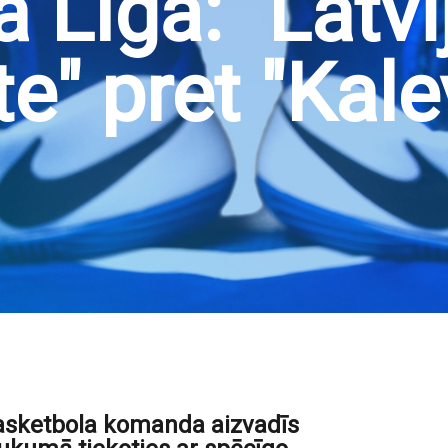
 Līgā: "Latvi
te" pret "Kal
 basketbola komanda aizvadīs