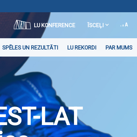
LU KONFERENCE
ĪSCEĻI
SPĒLES UN REZULTĀTI
LU REKORDI
PAR MUMS
EST-LAT