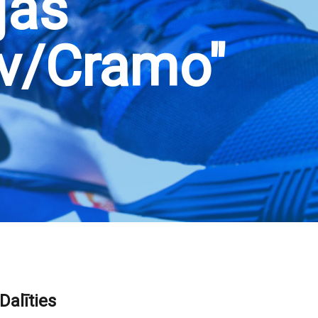
jas
ev/Cramo"
Dalīties