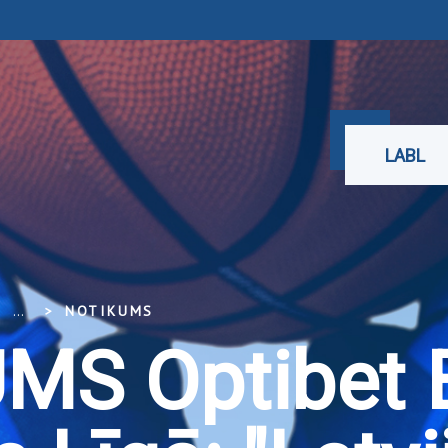
LABL
...
NOTIKUMS
MS Optibet 