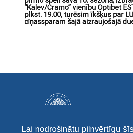
pirmo spēli savā 16. sezonā, izbr
“Kalev/Cramo” vienību Optibet E
plkst. 19.00, turēsim īkšķus par L
cīņassparam šajā aizraujošajā due
Lai nodrošinātu pilnvērtīgu šī