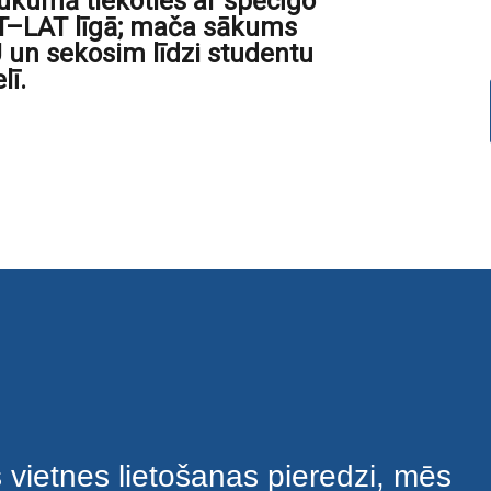
aukumā tiekoties ar spēcīgo
ST–LAT līgā; mača sākums
U un sekosim līdzi studentu
lī.
s vietnes lietošanas pieredzi, mēs