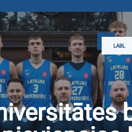
LABL
niversitātes