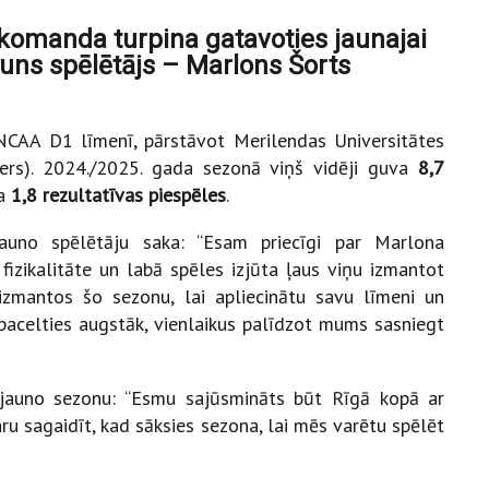
 komanda turpina gatavoties jaunajai
auns spēlētājs – Marlons Šorts
 NCAA D1 līmenī, pārstāvot Merilendas Universitātes
rs). 2024./2025. gada sezonā viņš vidēji guva
8,7
va
1,8 rezultatīvas piespēles
.
uno spēlētāju saka: “Esam priecīgi par Marlona
izikalitāte un labā spēles izjūta ļaus viņu izmantot
izmantos šo sezonu, lai apliecinātu savu līmeni un
 pacelties augstāk, vienlaikus palīdzot mums sasniegt
jauno sezonu: “Esmu sajūsmināts būt Rīgā kopā ar
ru sagaidīt, kad sāksies sezona, lai mēs varētu spēlēt