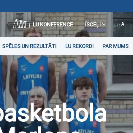
LU KONFERENCE
ĪSCEĻI
SPĒLES UN REZULTĀTI
LU REKORDI
PAR MUMS
 basketbola