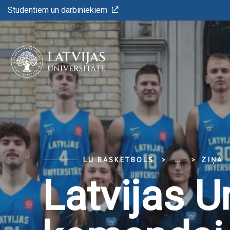
Studentiem un darbiniekiem
LU BASKETBOLS
...
ZIŅA
Latvijas U