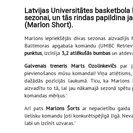
Latvijas Universitātes basketbola
sezonai, un tās rindas papildina j
(Marlon Short).
Marlons iepriekšējās divas sezonas aizvadījis
Baltimoras apgabala komandu (UMBC Retrieve
punktus
, izcīnīja
3,2 atlēkušās bumbas
un atde
Galvenais treneris Marts Ozolinkevičs
par ja
pievienošanos mūsu komandai! Viņa atlētisms, f
dažādās pozīcijās laukumā. Ticu, ka Marlons 
aizvadītu to tā, lai jau nākamajā sezonā spētu
komandas mērķus.”
Arī pats
Marlons Šorts
ar nepacietību gaida 
lielisku komandu ļoti konkurētspējīgā līgā. Neva
labi un izcīnīt uzvaras.”