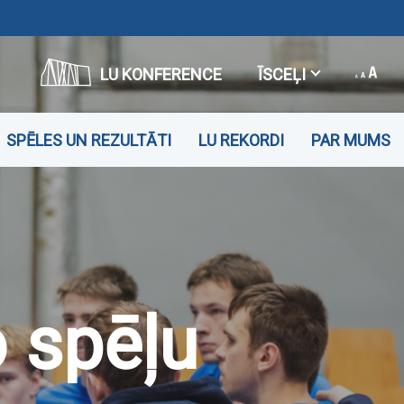
LU KONFERENCE
ĪSCEĻI
SPĒLES UN REZULTĀTI
LU REKORDI
PAR MUMS
o spēļu