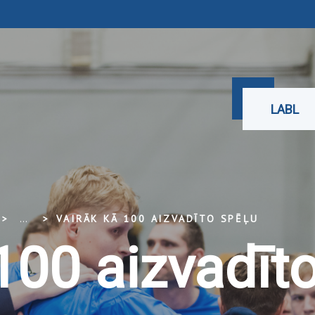
LABL
...
VAIRĀK KĀ 100 AIZVADĪTO SPĒĻU
100 aizvadīt