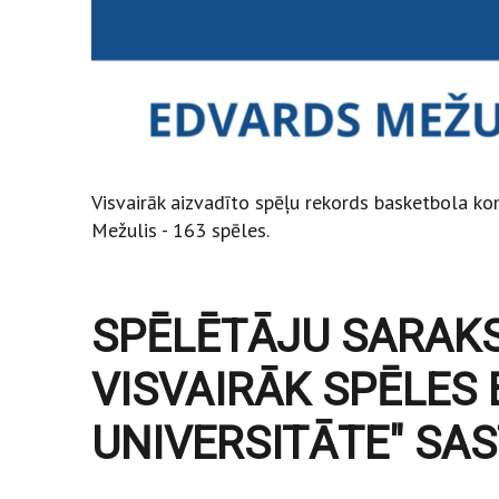
Visvairāk aizvadīto spēļu rekords basketbola ko
Mežulis - 163 spēles.
SPĒLĒTĀJU SARAKST
VISVAIRĀK SPĒLES 
UNIVERSITĀTE" SA