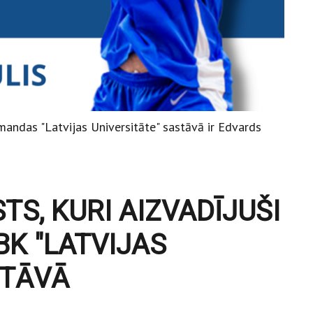
mandas "Latvijas Universitāte" sastāvā ir Edvards
S, KURI AIZVADĪJUŠI
BK "LATVIJAS
STĀVĀ