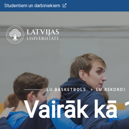
Studentiem un darbiniekiem
LU BASKETBOLS
LU REKORDI
Vairāk kā 